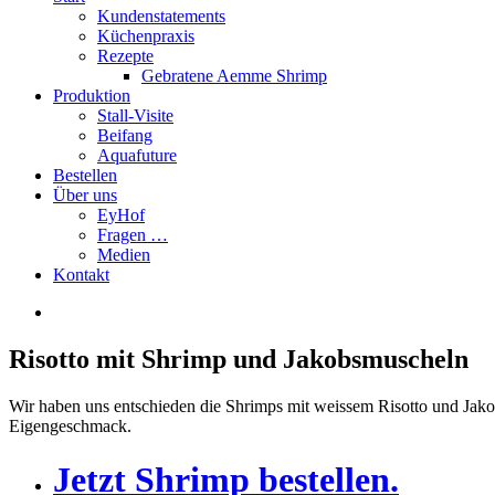
Kundenstatements
Küchenpraxis
Rezepte
Gebratene Aemme Shrimp
Produktion
Stall-Visite
Beifang
Aquafuture
Bestellen
Über uns
EyHof
Fragen …
Medien
Kontakt
Risotto mit Shrimp und Jakobsmuscheln
Wir haben uns entschieden die Shrimps mit weissem Risotto und Jakob
Eigengeschmack.
Jetzt Shrimp bestellen.