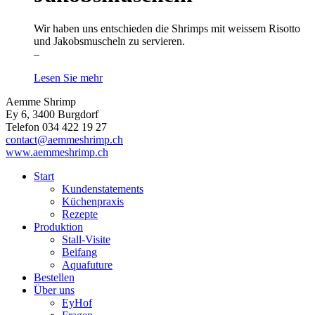
Wir haben uns entschieden die Shrimps mit weissem Risotto
und Jakobsmuscheln zu servieren.
–
Lesen Sie mehr
Aemme Shrimp
Ey 6, 3400 Burgdorf
Telefon 034 422 19 27
contact@aemmeshrimp.ch
www.aemmeshrimp.ch
Start
Kundenstatements
Küchenpraxis
Rezepte
Produktion
Stall-Visite
Beifang
Aquafuture
Bestellen
Über uns
EyHof