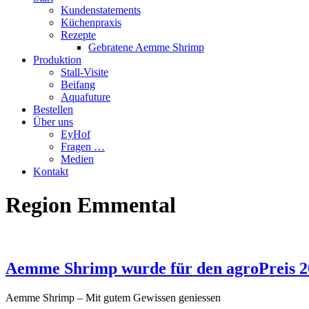
Kundenstatements
Küchenpraxis
Rezepte
Gebratene Aemme Shrimp
Produktion
Stall-Visite
Beifang
Aquafuture
Bestellen
Über uns
EyHof
Fragen …
Medien
Kontakt
Region Emmental
Aemme Shrimp wurde für den agroPreis 2
Aemme Shrimp – Mit gutem Gewissen geniessen