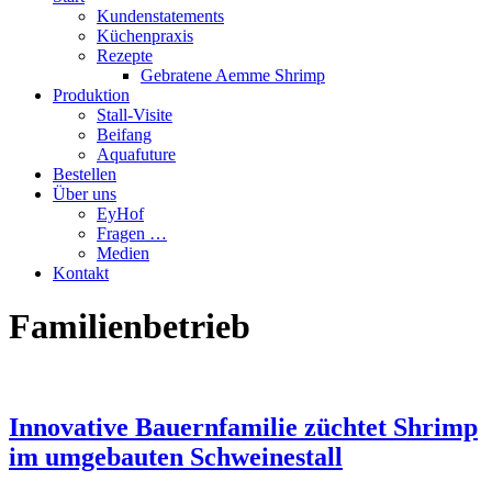
Kundenstatements
Küchenpraxis
Rezepte
Gebratene Aemme Shrimp
Produktion
Stall-Visite
Beifang
Aquafuture
Bestellen
Über uns
EyHof
Fragen …
Medien
Kontakt
Familienbetrieb
Innovative Bauernfamilie züchtet Shrimp
im umgebauten Schweinestall