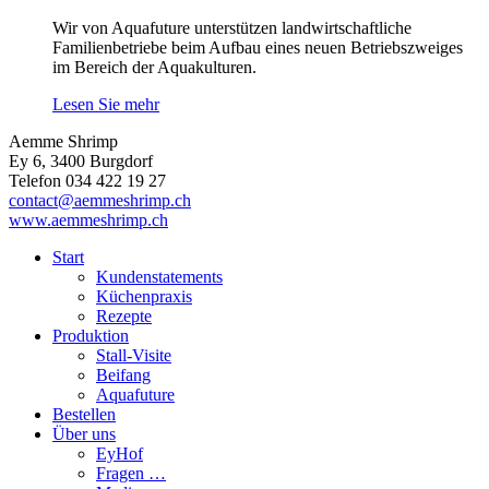
Wir von Aquafuture unterstützen landwirtschaftliche
Familienbetriebe beim Aufbau eines neuen Betriebszweiges
im Bereich der Aquakulturen.
Lesen Sie mehr
Aemme Shrimp
Ey 6, 3400 Burgdorf
Telefon 034 422 19 27
contact@aemmeshrimp.ch
www.aemmeshrimp.ch
Start
Kundenstatements
Küchenpraxis
Rezepte
Produktion
Stall-Visite
Beifang
Aquafuture
Bestellen
Über uns
EyHof
Fragen …