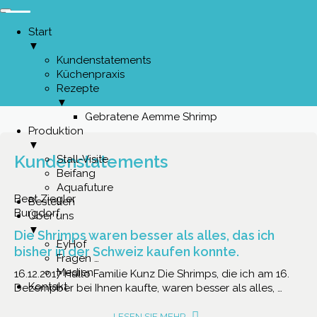
Start
▼
Kundenstatements
Küchenpraxis
Rezepte
▼
Gebratene Aemme Shrimp
Produktion
▼
Kundenstatements
Stall-Visite
Beifang
Aquafuture
Beat Ziegler
Bestellen
Burgdorf
Über uns
▼
Die Shrimps waren besser als alles, das ich
EyHof
bisher in der Schweiz kaufen konnte.
Fragen …
Medien
16.12.2017 Hallo Familie Kunz Die Shrimps, die ich am 16.
Kontakt
Dezempber bei Ihnen kaufte, waren besser als alles, …
LESEN SIE MEHR